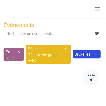
Événements
×
×
En
Séance Découverte
×
Bruxelles
ligne
gratuite ANC
JUIL.
30