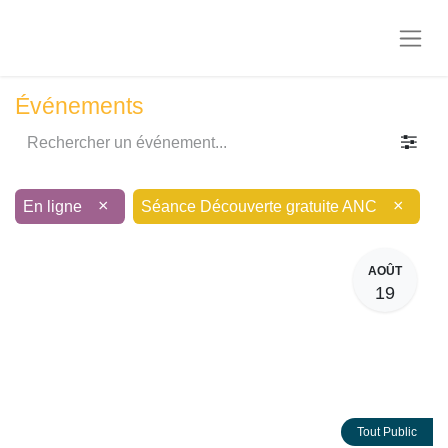
Événements
×
×
En ligne
Séance Découverte gratuite ANC
AOÛT
19
Tout Public